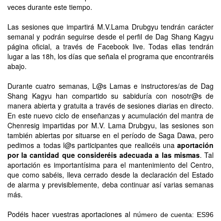
veces durante este tiempo.
Las sesiones que impartirá M.V.Lama Drubgyu tendrán carácter
semanal y podrán seguirse desde el perfil de Dag Shang Kagyu
página oficial, a través de Facebook live. Todas ellas tendrán
lugar a las 18h, los días que señala el programa que encontraréis
abajo.
Durante cuatro semanas, L@s Lamas e instructores/as de Dag
Shang Kagyu han compartido su sabiduría con nosotr@s de
manera abierta y gratuita a través de sesiones diarias en directo.
En este nuevo ciclo de enseñanzas y acumulación del mantra de
Chenresig impartidas por M.V. Lama Drubgyu, las sesiones son
también abiertas por situarse en el período de Saga Dawa, pero
pedimos a todas l@s participantes que realicéis una
aportación
por la cantidad que consideréis adecuada a las mismas
. Tal
aportación es importantísima para el mantenimiento del Centro,
que como sabéis, lleva cerrado desde la declaración del Estado
de alarma y previsiblemente, deba continuar así varias semanas
más.
Podéis hacer vuestras aportaciones al n
ú
mero de cuenta: ES96