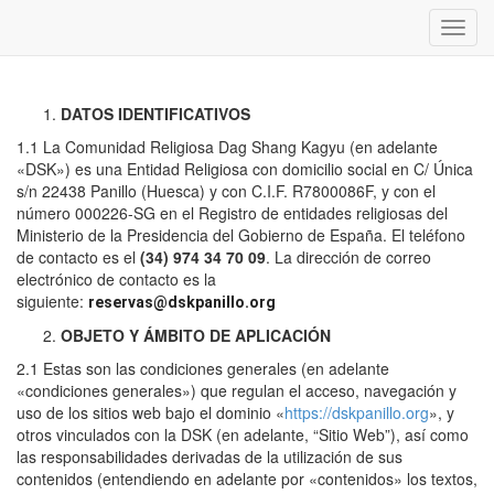
Inter
naveg
DATOS IDENTIFICATIVOS
1.1 La Comunidad Religiosa Dag Shang Kagyu (en adelante
«DSK») es una Entidad Religiosa con domicilio social en C/ Única
s/n 22438 Panillo (Huesca) y con C.I.F. R7800086F, y con el
número 000226-SG en el Registro de entidades religiosas del
Ministerio de la Presidencia del Gobierno de España. El teléfono
de contacto es el
(34) 974 34 70 09
. La dirección de correo
electrónico de contacto es la
siguiente:
reservas@dskpanillo.org
OBJETO Y ÁMBITO DE APLICACIÓN
2.1 Estas son las condiciones generales (en adelante
«condiciones generales») que regulan el acceso, navegación y
uso de los sitios web bajo el dominio «
https://dskpanillo.org
», y
otros vinculados con la DSK (en adelante, “Sitio Web”), así como
las responsabilidades derivadas de la utilización de sus
contenidos (entendiendo en adelante por «contenidos» los textos,