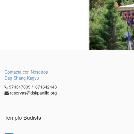
Contacta con Nosotros
Dag Shang Kagyu
974347009 / 671642443
ACTIVIDADES DE ENTRADA L
reservas@dskpanillo.org
ONLINE Y PRESENCIAL
Templo Budista
MÁS INFO