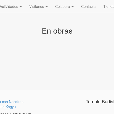
Actividades
Visítanos
Colabora
Contacta
Tiend
En obras
Templo Budis
a con Nosotros
ang Kagyu