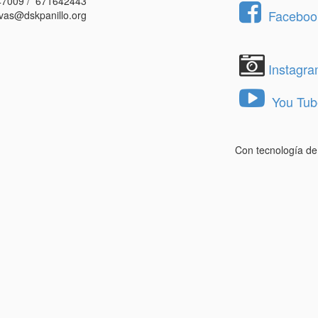
7009 / 671642443
Facebook
vas@dskpanillo.org
Instagr
You Tub
Con tecnología d