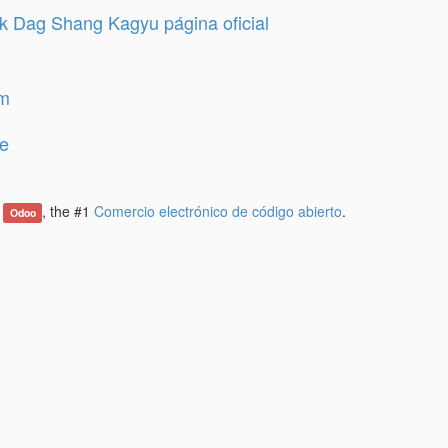
 Dag Shang Kagyu página oficial
am
e
e
, the #1
Comercio electrónico de código abierto
.
Odoo