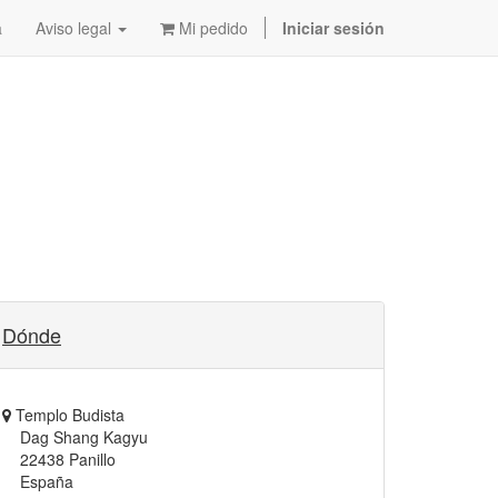
a
Aviso legal
Mi pedido
Iniciar sesión
Dónde
Templo Budista
Dag Shang Kagyu
22438 Panillo
España