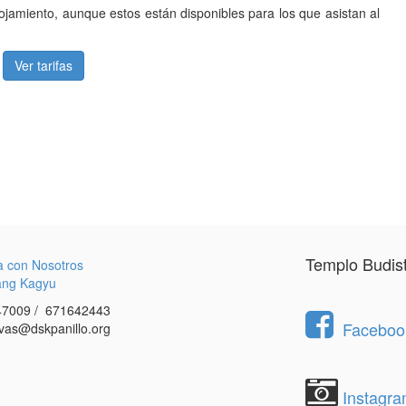
ojamiento, aunque estos están disponibles para los que asistan al
Ver tarifas
Templo Budis
a con Nosotros
ang Kagyu
7009 / 671642443
Facebook
vas@dskpanillo.org
Instagr