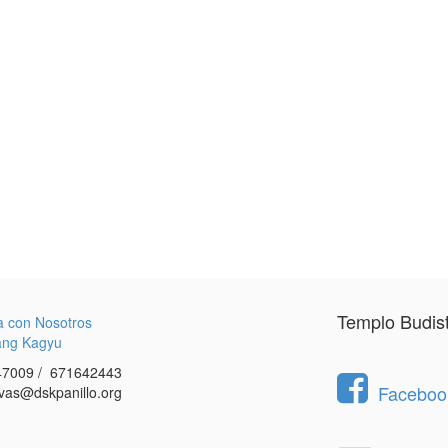
Templo Budis
a con Nosotros
ang Kagyu
7009 / 671642443
Facebook
vas@dskpanillo.org