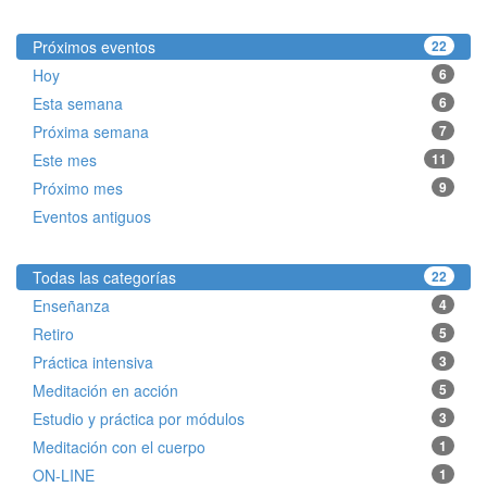
Próximos eventos
22
Hoy
6
Esta semana
6
Próxima semana
7
Este mes
11
Próximo mes
9
Eventos antiguos
Todas las categorías
22
Enseñanza
4
Retiro
5
Práctica intensiva
3
Meditación en acción
5
Estudio y práctica por módulos
3
Meditación con el cuerpo
1
ON-LINE
1