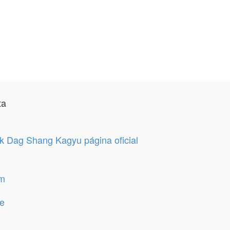
ta
 Dag Shang Kagyu página oficial
am
e