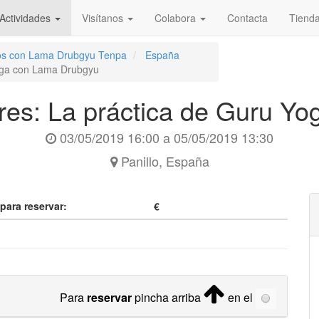
Actividades
Visítanos
Colabora
Contacta
Tiend
iros con Lama Drubgyu Tenpa
España
Yoga con Lama Drubgyu
ares: La práctica de Guru 
03/05/2019 16:00
a
05/05/2019 13:30
Panillo
,
España
 para reservar:
€
Para
reservar
pincha arriba
en el