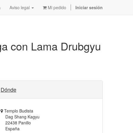
a
Aviso legal
Mi pedido
Iniciar sesión
Yoga con Lama Drubgyu
Dónde
Templo Budista
Dag Shang Kagyu
22438 Panillo
España