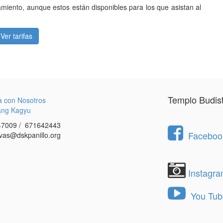
amiento, aunque estos están disponibles para los que asistan al
Ver tarifas
Templo Budis
a con Nosotros
ang Kagyu
7009 / 671642443
Facebook
vas@dskpanillo.org
Instagr
You Tub