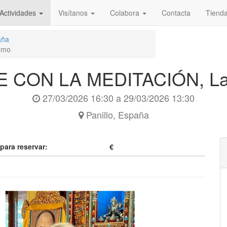
Actividades
Visítanos
Colabora
Contacta
Tiend
aña
gmo
 CON LA MEDITACIÓN, L
27/03/2026 16:30
a
29/03/2026 13:30
Panillo
,
España
 para reservar:
€