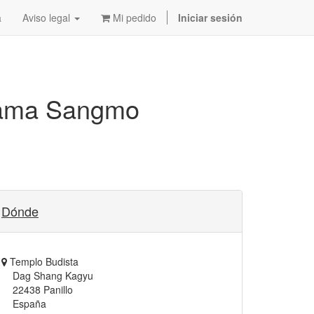
a
Aviso legal
Mi pedido
Iniciar sesión
ama Sangmo
Dónde
Templo Budista
Dag Shang Kagyu
22438 Panillo
España