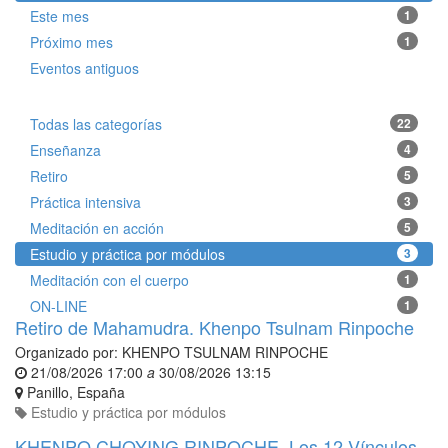
Este mes
1
Próximo mes
1
Eventos antiguos
Todas las categorías
22
Enseñanza
4
Retiro
5
Práctica intensiva
3
Meditación en acción
5
Estudio y práctica por módulos
3
Meditación con el cuerpo
1
ON-LINE
1
Retiro de Mahamudra. Khenpo Tsulnam Rinpoche
Organizado por:
KHENPO TSULNAM RINPOCHE
21/08/2026 17:00
a
30/08/2026 13:15
Panillo
,
España
Estudio y práctica por módulos
KHENPO CHOYING RINPOCHE. Los 12 Vínculos