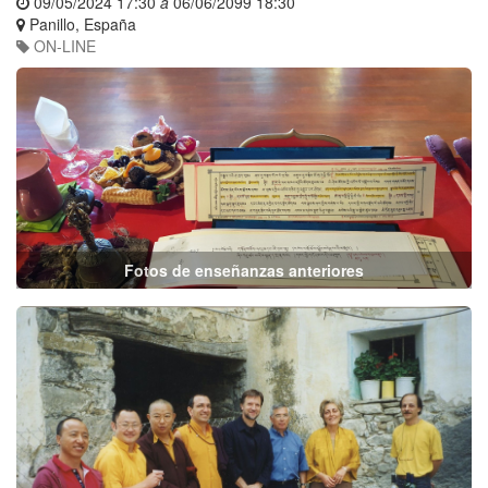
09/05/2024 17:30
a
06/06/2099 18:30
Panillo
,
España
ON-LINE
Fotos de enseñanzas anteriores