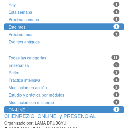
Hoy
1
Esta semana
1
Próxima semana
1
Este mes
1
Próximo mes
1
Eventos antiguos
Todas las categorías
11
Enseñanza
2
Retiro
3
Práctica intensiva
1
Meditación en acción
2
Estudio y práctica por módulos
1
Meditación con el cuerpo
1
ON-LINE
1
CHENREZIG ONLINE y PRESENCIAL
Organizado por:
LAMA DRUBGYU