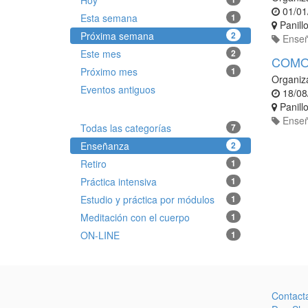
Hoy
01/01
Esta semana
1
Panill
Próxima semana
2
Ense
Este mes
2
COMO 
Próximo mes
1
Organiz
Eventos antiguos
18/08
Panill
Ense
Todas las categorías
7
Enseñanza
2
Retiro
1
Práctica intensiva
1
Estudio y práctica por módulos
1
Meditación con el cuerpo
1
ON-LINE
1
Contact