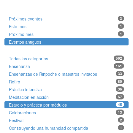
Próximos eventos
3
Este mes
1
Próximo mes
1
Eventos antiguos
Todas las categorías
562
Enseñanza
161
Enseñanzas de Rinpoche o maestros invitados
33
Retiro
80
Práctica intensiva
36
Meditación en acción
67
Estudio y práctica por módulos
45
Celebraciones
13
Festival
2
Construyendo una humanidad compartida
1