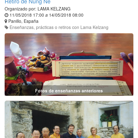
Retiro de Ñung Ne
Organizado por:
LAMA KELZANG
11/05/2018 17:00
a
14/05/2018 08:00
Panillo
,
España
Enseñanzas, prácticas o retiros con Lama Kelzang
Fotos de enseñanzas anteriores