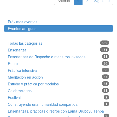
Anterior
1
2
Siguiente
Próximos eventos
Eventos antiguos
Todas las categorías
562
Enseñanza
161
Enseñanzas de Rinpoche o maestros invitados
33
Retiro
80
Práctica intensiva
36
Meditación en acción
67
Estudio y práctica por módulos
45
Celebraciones
13
Festival
2
Construyendo una humanidad compartida
1
Enseñanzas, prácticas o retiros con Lama Drubgyu Tenpa
9