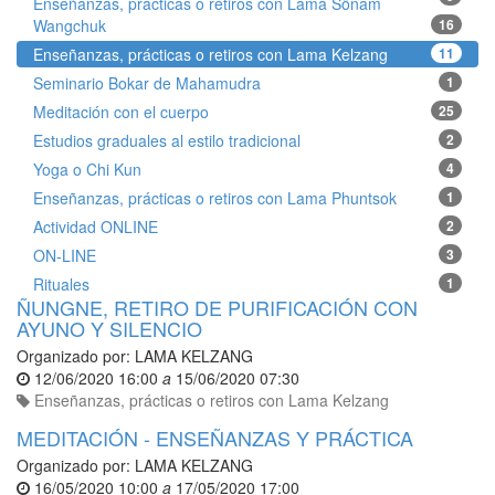
Enseñanzas, prácticas o retiros con Lama Sönam
Wangchuk
16
Enseñanzas, prácticas o retiros con Lama Kelzang
11
Seminario Bokar de Mahamudra
1
Meditación con el cuerpo
25
Estudios graduales al estilo tradicional
2
Yoga o Chi Kun
4
Enseñanzas, prácticas o retiros con Lama Phuntsok
1
Actividad ONLINE
2
ON-LINE
3
Rituales
1
ÑUNGNE, RETIRO DE PURIFICACIÓN CON
AYUNO Y SILENCIO
Organizado por:
LAMA KELZANG
12/06/2020 16:00
a
15/06/2020 07:30
Enseñanzas, prácticas o retiros con Lama Kelzang
MEDITACIÓN - ENSEÑANZAS Y PRÁCTICA
Organizado por:
LAMA KELZANG
16/05/2020 10:00
a
17/05/2020 17:00