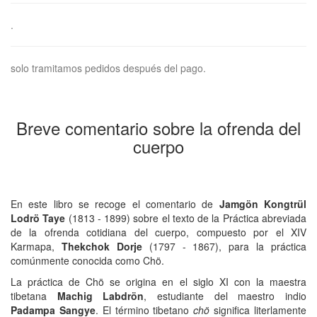
.
solo tramitamos pedidos después del pago.
Breve comentario sobre la ofrenda del
cuerpo
En este libro se recoge el comentario de
Jamgön Kongtrül
Lodrö Taye
(1813 - 1899) sobre el texto de la Práctica abreviada
de la ofrenda cotidiana del cuerpo, compuesto por el XIV
Karmapa,
Thekchok Dorje
(1797 - 1867), para la práctica
comúnmente conocida como Chö.
La práctica de Chö se origina en el siglo XI con la maestra
tibetana
Machig Labdrön
, estudiante del maestro indio
Padampa Sangye
. El término tibetano
chö
significa literlamente