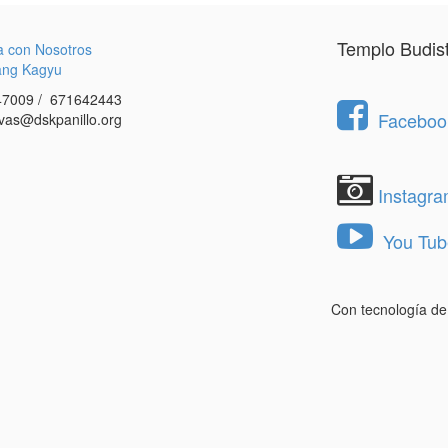
Templo Budis
a con Nosotros
ang Kagyu
7009 / 671642443
Facebook
vas@dskpanillo.org
Instagr
You Tub
Con tecnología d