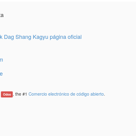
ta
 Dag Shang Kagyu página oficial
am
e
e
, the #1
Comercio electrónico de código abierto
.
Odoo