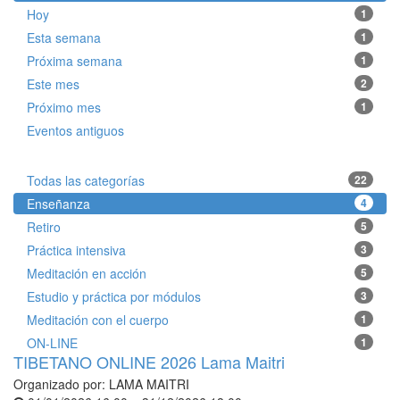
Hoy
1
Esta semana
1
Próxima semana
1
Este mes
2
Próximo mes
1
Eventos antiguos
Todas las categorías
22
Enseñanza
4
Retiro
5
Práctica intensiva
3
Meditación en acción
5
Estudio y práctica por módulos
3
Meditación con el cuerpo
1
ON-LINE
1
TIBETANO ONLINE 2026 Lama Maitri
Organizado por:
LAMA MAITRI