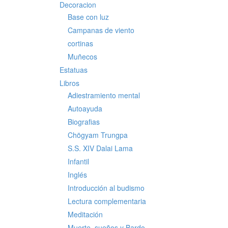
Decoracion
Base con luz
Campanas de viento
cortinas
Muñecos
Estatuas
Libros
Adiestramiento mental
Autoayuda
Biografias
Chögyam Trungpa
S.S. XIV Dalai Lama
Infantil
Inglés
Introducción al budismo
Lectura complementaria
Meditación
Muerte, sueños y Bardo