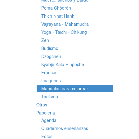
Pema Chödrön
Thich Nhat Hanh
Vajrayana - Mahamudra
Yoga - Taichi - Chikung
Zen
Budismo
Dzogchen
Kyabje Kalu Rinpoche
Francés
Imagenes
Mandalas para colorear
Taoismo
Otros
Papeleria
Agenda
Cuadernos enseñanzas
Fotos