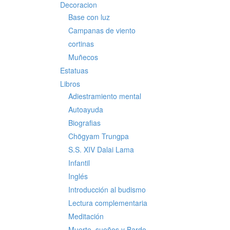
Decoracion
Base con luz
Campanas de viento
cortinas
Muñecos
Estatuas
Libros
Adiestramiento mental
Autoayuda
Biografias
Chögyam Trungpa
S.S. XIV Dalai Lama
Infantil
Inglés
Introducción al budismo
Lectura complementaria
Meditación
Muerte, sueños y Bardo