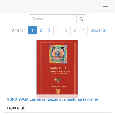
Inter
naveg
Anterior
1
2
3
4
5
6
7
Siguiente
GURU YOGA Las enseñanzas que maduran la mente
14,00
€