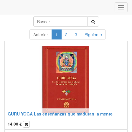
Inter
naveg
Anterior
1
2
3
Siguiente
GURU YOGA Las enseñanzas que maduran la mente
14,00
€